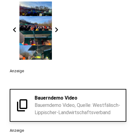
chevron_left
chevron_right
Anzeige
Bauerndemo Video
content_copy
Bauerndemo Video, Quelle: Westfälisch-
Lippischer-Landwirtschaftsverband
Anzeige