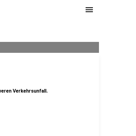
menu
eren Verkehrsunfall.