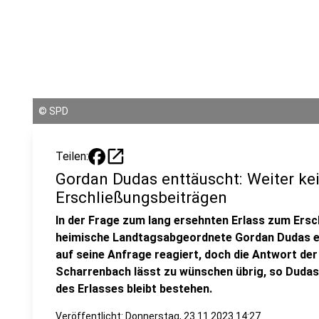
©
SPD
open_in_new
Teilen:
Gordan Dudas enttäuscht: Weiter ke
Erschließungsbeiträgen
In der Frage zum lang ersehnten Erlass zum Ersc
heimische Landtagsabgeordnete Gordan Dudas en
auf seine Anfrage reagiert, doch die Antwort der
Scharrenbach lässt zu wünschen übrig, so Dudas
des Erlasses bleibt bestehen.
Veröffentlicht:
Donnerstag, 23.11.2023 14:27