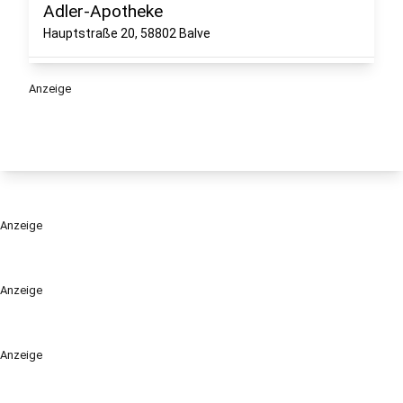
Adler-Apotheke
Hauptstraße 20, 58802 Balve
3
Anzeige
PLUSPUNKT APOTHEKE IM STERN-
CENTER
Wilhelmstr. 33, 58511 Lüdenscheid
4
Markt-Apotheke
Anzeige
Nordengraben 8, 58636 Iserlohn
5
Fortuna-Apotheke
Anzeige
Freiheitstr. 26 A 58791 Werdohl
Anzeige
6
Apotheke am Drostenplatz
Am Drostenplatz 5, 58802 Balve