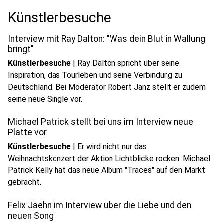
play_circle
Künstlerbesuche
Audio anhören
Interview mit Ray Dalton: "Was dein Blut in Wallung
bringt"
Künstlerbesuche
|
Ray Dalton spricht über seine
Inspiration, das Tourleben und seine Verbindung zu
Deutschland. Bei Moderator Robert Janz stellt er zudem
play_circle
seine neue Single vor.
Audio anhören
Michael Patrick stellt bei uns im Interview neue
Platte vor
Künstlerbesuche
|
Er wird nicht nur das
Weihnachtskonzert der Aktion Lichtblicke rocken: Michael
Patrick Kelly hat das neue Album "Traces" auf den Markt
play_circle
gebracht.
Audio anhören
Felix Jaehn im Interview über die Liebe und den
neuen Song