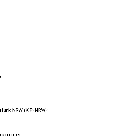
e
vatfunk NRW (KiP-NRW):
gen unter: