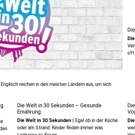
Die
Die
Ver
oft
 Englisch reichen in den meisten Ländern aus, um sich
ng
Die Welt in 30 Sekunden – Gesunde
Di
Ernährung
Vö
Die Welt in 30 Sekunden
|
Egal ob in der Küche
Die
ie
oder am Strand. Kinder finden immer was
wer
 den
Leckeres zu Essen.
Vog