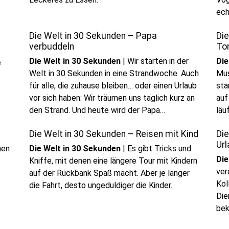
ech
Die Welt in 30 Sekunden – Papa
Die
verbuddeln
To
Die Welt in 30 Sekunden
|
Wir starten in der
Die
e
Welt in 30 Sekunden in eine Strandwoche. Auch
Mus
für alle, die zuhause bleiben… oder einen Urlaub
sta
vor sich haben: Wir träumen uns täglich kurz an
auf
den Strand. Und heute wird der Papa
läu
verbuddelt.
Tom
Die Welt in 30 Sekunden – Reisen mit Kind
Die
unt
Ur
Ver
nen
Die Welt in 30 Sekunden
|
Es gibt Tricks und
Die
Kniffe, mit denen eine längere Tour mit Kindern
ver
auf der Rückbank Spaß macht. Aber je länger
Kol
die Fahrt, desto ungeduldiger die Kinder.
Die
bek
Abw