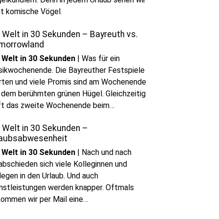
t komische Vögel.
 Welt in 30 Sekunden – Bayreuth vs.
morrowland
 Welt in 30 Sekunden
|
Was für ein
ikwochenende. Die Bayreuther Festspiele
rten und viele Promis sind am Wochenende
 dem berühmten grünen Hügel. Gleichzeitig
ft das zweite Wochenende beim
orrowland-Festival in Belgien. Und so
 Welt in 30 Sekunden –
erschiedlich sind die beiden
laubsabwesenheit
anstaltungen gar nicht.
 Welt in 30 Sekunden
|
Nach und nach
abschieden sich viele Kolleginnen und
legen in den Urlaub. Und auch
nstleistungen werden knapper. Oftmals
ommen wir per Mail eine
esenheitsnotiz.