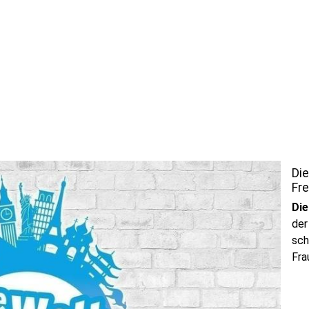
Die
Fr
Die
der
sch
Fra