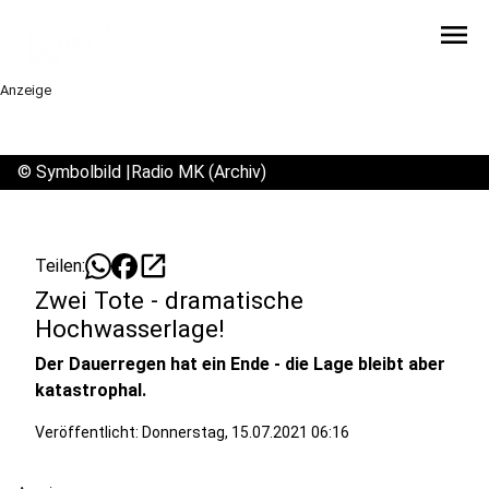
menu
Anzeige
©
Symbolbild |Radio MK (Archiv)
open_in_new
Teilen:
Zwei Tote - dramatische
Hochwasserlage!
Der Dauerregen hat ein Ende - die Lage bleibt aber
katastrophal.
Veröffentlicht:
Donnerstag, 15.07.2021 06:16