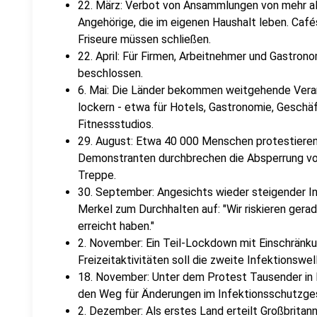
22. März: Verbot von Ansammlungen von mehr 
Angehörige, die im eigenen Haushalt leben. Café
Friseure müssen schließen.
22. April: Für Firmen, Arbeitnehmer und Gastron
beschlossen.
6. Mai: Die Länder bekommen weitgehende Ver
lockern - etwa für Hotels, Gastronomie, Gesch
Fitnessstudios.
29. August: Etwa 40 000 Menschen protestieren
Demonstranten durchbrechen die Absperrung vo
Treppe.
30. September: Angesichts wieder steigender In
Merkel zum Durchhalten auf: "Wir riskieren gerad
erreicht haben."
2. November: Ein Teil-Lockdown mit Einschränk
Freizeitaktivitäten soll die zweite Infektionswel
18. November: Unter dem Protest Tausender in
den Weg für Änderungen im Infektionsschutzges
2. Dezember: Als erstes Land erteilt Großbrita