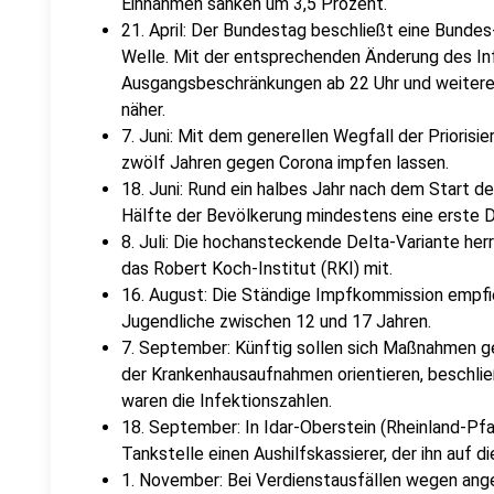
Einnahmen sanken um 3,5 Prozent.
21. April: Der Bundestag beschließt eine Bunde
Welle. Mit der entsprechenden Änderung des I
Ausgangsbeschränkungen ab 22 Uhr und weitere
näher.
7. Juni: Mit dem generellen Wegfall der Priorisi
zwölf Jahren gegen Corona impfen lassen.
18. Juni: Rund ein halbes Jahr nach dem Start 
Hälfte der Bevölkerung mindestens eine erste D
8. Juli: Die hochansteckende Delta-Variante herrs
das Robert Koch-Institut (RKI) mit.
16. August: Die Ständige Impfkommission empfi
Jugendliche zwischen 12 und 17 Jahren.
7. September: Künftig sollen sich Maßnahmen g
der Krankenhausaufnahmen orientieren, beschli
waren die Infektionszahlen.
18. September: In Idar-Oberstein (Rheinland-Pfa
Tankstelle einen Aushilfskassierer, der ihn auf 
1. November: Bei Verdienstausfällen wegen ang