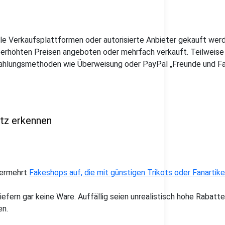
elle Verkaufsplattformen oder autorisierte Anbieter gekauft wer
überhöhten Preisen angeboten oder mehrfach verkauft. Teilweise
hlungsmethoden wie Überweisung oder PayPal „Freunde und Famil
tz erkennen
vermehrt
Fakeshops auf, die mit günstigen Trikots oder Fanartik
efern gar keine Ware. Auffällig seien unrealistisch hohe Rabatt
en.