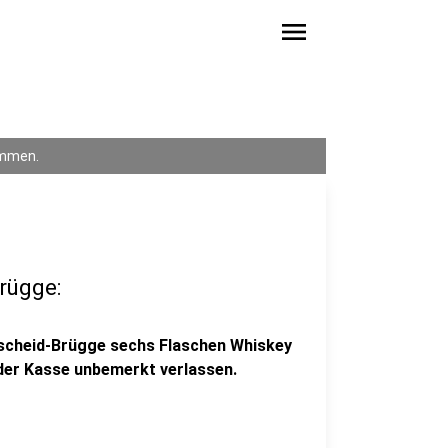
menu
ommen.
rügge:
scheid-Brügge sechs Flaschen Whiskey
 der Kasse unbemerkt verlassen.