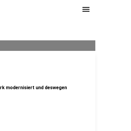
menu
ark modernisiert und deswegen