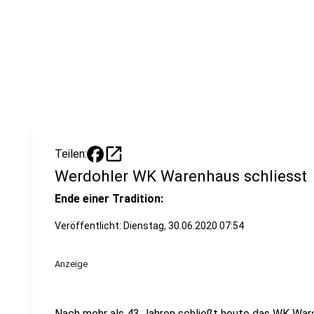
open_in_new
Teilen:
Werdohler WK Warenhaus schliesst
Ende einer Tradition:
Veröffentlicht:
Dienstag, 30.06.2020 07:54
Anzeige
Nach mehr als 43 Jahren schließt heute das WK Ware