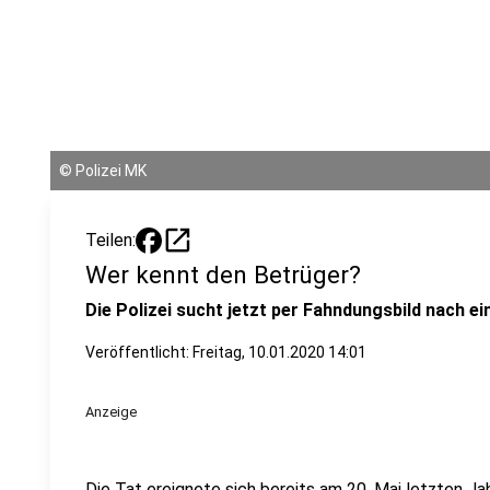
©
Polizei MK
open_in_new
Teilen:
Wer kennt den Betrüger?
Die Polizei sucht jetzt per Fahndungsbild nach ei
Veröffentlicht:
Freitag, 10.01.2020 14:01
Anzeige
Die Tat ereignete sich bereits am 20. Mai letzten Ja