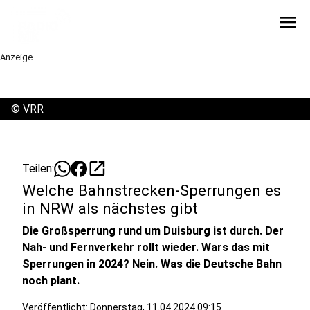
menu
Anzeige
©
VRR
open_in_new
Teilen:
Welche Bahnstrecken-Sperrungen es
in NRW als nächstes gibt
Die Großsperrung rund um Duisburg ist durch. Der
Nah- und Fernverkehr rollt wieder. Wars das mit
Sperrungen in 2024? Nein. Was die Deutsche Bahn
noch plant.
Veröffentlicht:
Donnerstag, 11.04.2024 09:15