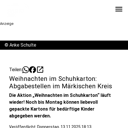
menu
Anzeige
©
Anke Schulte
open_in_new
Teilen:
Weihnachten im Schuhkarton:
Abgabestellen im Märkischen Kreis
Die Aktion „Weihnachten im Schuhkarton“ läuft
wieder! Noch bis Montag können liebevoll
gepackte Kartons für bedürftige Kinder
abgegeben werden.
Veröffentlicht:
Donnerstag, 13.11.2025 18:13