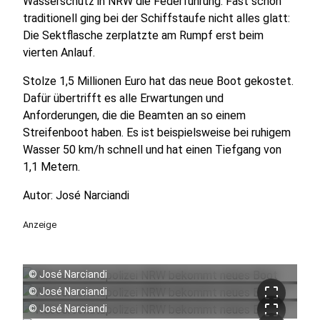
Wasserschutz in NRW die Federführung. Fast schon
traditionell ging bei der Schiffstaufe nicht alles glatt:
Die Sektflasche zerplatzte am Rumpf erst beim
vierten Anlauf.
Stolze 1,5 Millionen Euro hat das neue Boot gekostet.
Dafür übertrifft es alle Erwartungen und
Anforderungen, die die Beamten an so einem
Streifenboot haben. Es ist beispielsweise bei ruhigem
Wasser 50 km/h schnell und hat einen Tiefgang von
1,1 Metern.
Autor: José Narciandi
Anzeige
©
José Narciandi
crop_free
©
José Narciandi
crop_free
©
José Narciandi