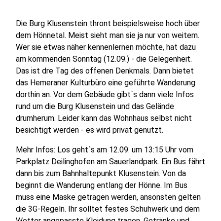
Die Burg Klusenstein thront beispielsweise hoch über
dem Hönnetal. Meist sieht man sie ja nur von weitem.
Wer sie etwas näher kennenlernen möchte, hat dazu
am kommenden Sonntag (12.09.) - die Gelegenheit.
Das ist dre Tag des offenen Denkmals. Dann bietet
das Hemeraner Kulturbüro eine geführte Wanderung
dorthin an. Vor dem Gebäude gibt´s dann viele Infos
rund um die Burg Klusenstein und das Gelände
drumherum. Leider kann das Wohnhaus selbst nicht
besichtigt werden - es wird privat genutzt.
Mehr Infos: Los geht´s am 12.09. um 13:15 Uhr vom
Parkplatz Deilinghofen am Sauerlandpark. Ein Bus fährt
dann bis zum Bahnhaltepunkt Klusenstein. Von da
beginnt die Wanderung entlang der Hönne. Im Bus
muss eine Maske getragen werden, ansonsten gelten
die 3G-Regeln. Ihr solltet festes Schuhwerk und dem
Wetter angepasste Kleidung tragen. Getränke und