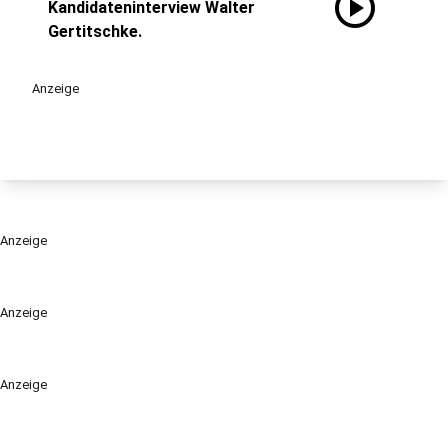
play_circle
Kandidateninterview Walter
Gertitschke.
Anzeige
Anzeige
Anzeige
Anzeige