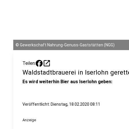
©
Gewerkschaft Nahrung-Genuss-Gaststätten (NGG)
open_in_new
Teilen:
Waldstadtbrauerei in Iserlohn gerett
Es wird weiterhin Bier aus Iserlohn geben:
Veröffentlicht:
Dienstag, 18.02.2020 08:11
Anzeige