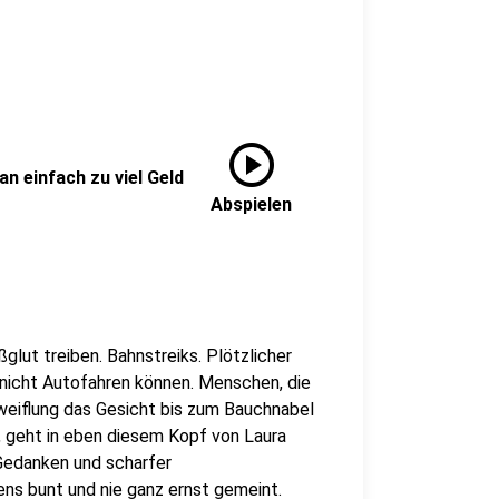
play_circle
n einfach zu viel Geld
Abspielen
glut treiben. Bahnstreiks. Plötzlicher
 nicht Autofahren können. Menschen, die
weiflung das Gesicht bis zum Bauchnabel
, geht in eben diesem Kopf von Laura
 Gedanken und scharfer
ens bunt und nie ganz ernst gemeint.