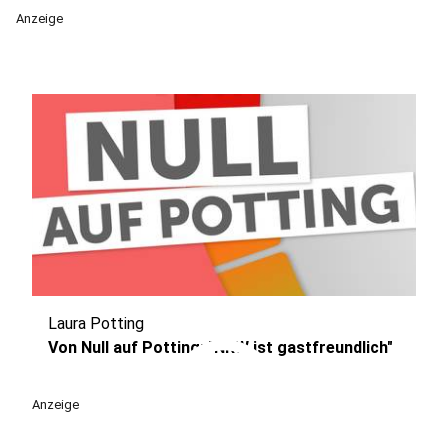
Anzeige
Laura Potting
play_circle
Von Null auf Potting: "NRW ist gastfreundlich"
Anzeige