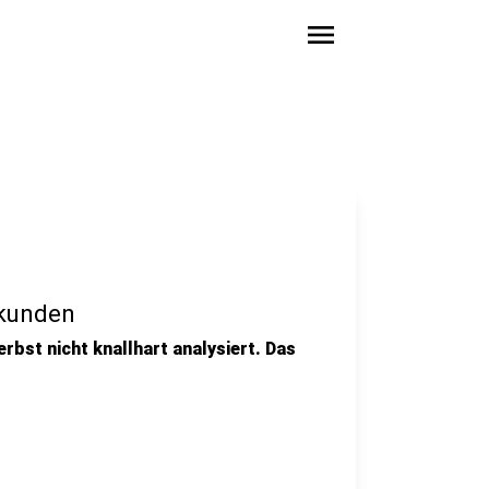
menu
ekunden
erbst nicht knallhart analysiert. Das