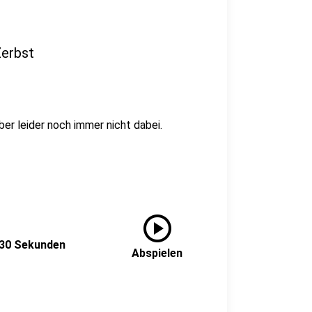
Zerbst
aber leider noch immer nicht dabei.
play_circle
n 30 Sekunden
Abspielen