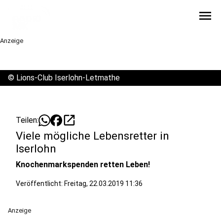
menu
Anzeige
©
Lions-Club Iserlohn-Letmathe
open_in_new
Teilen:
Viele mögliche Lebensretter in
Iserlohn
Knochenmarkspenden retten Leben!
Veröffentlicht:
Freitag, 22.03.2019 11:36
Anzeige