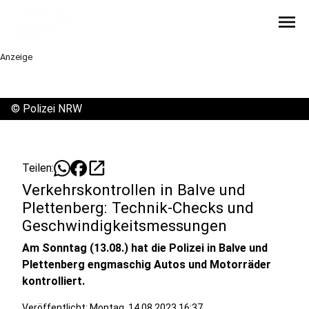
menu
Anzeige
©
Polizei NRW
open_in_new
Teilen:
Verkehrskontrollen in Balve und
Plettenberg: Technik-Checks und
Geschwindigkeitsmessungen
Am Sonntag (13.08.) hat die Polizei in Balve und
Plettenberg engmaschig Autos und Motorräder
kontrolliert.
Veröffentlicht:
Montag, 14.08.2023 16:37