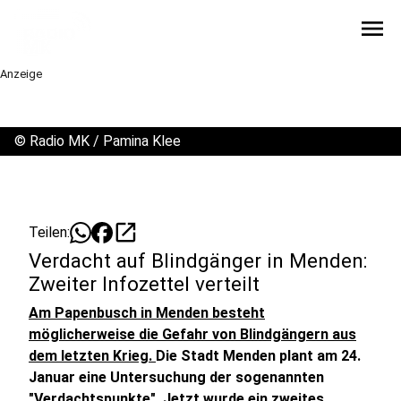
menu
Anzeige
©
Radio MK / Pamina Klee
open_in_new
Teilen:
Verdacht auf Blindgänger in Menden:
Zweiter Infozettel verteilt
Am Papenbusch in Menden besteht
möglicherweise die Gefahr von Blindgängern aus
dem letzten Krieg.
Die Stadt Menden plant am 24.
Januar eine Untersuchung der sogenannten
"Verdachtspunkte". Jetzt wurde ein zweites