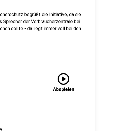
erschutz begrüßt die Initiative, da sie
s Sprecher der Verbraucherzentrale bei
gehen sollte - da liegt immer voll bei den
play_circle
Abspielen
e