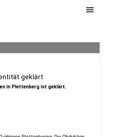
menu
entität geklärt
n in Plettenberg ist geklärt.
0-jährigen Plettenberger. Die Obduktion