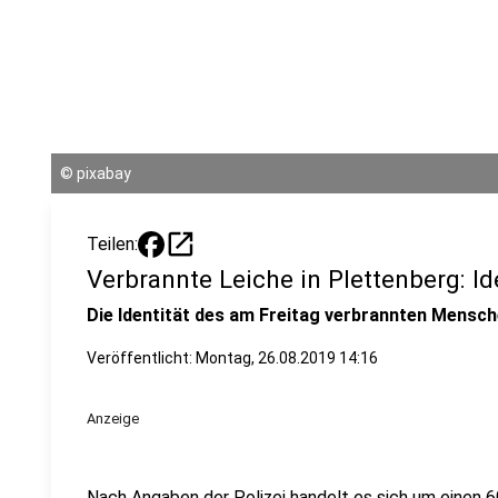
©
pixabay
open_in_new
Teilen:
Verbrannte Leiche in Plettenberg: Id
Die Identität des am Freitag verbrannten Mensche
Veröffentlicht:
Montag, 26.08.2019 14:16
Anzeige
Nach Angaben der Polizei handelt es sich um einen 6