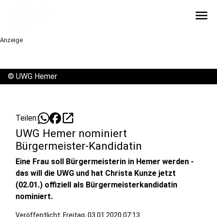
menu
Anzeige
©
UWG Hemer
open_in_new
Teilen:
UWG Hemer nominiert
Bürgermeister-Kandidatin
Eine Frau soll Bürgermeisterin in Hemer werden -
das will die UWG und hat Christa Kunze jetzt
(02.01.) offiziell als Bürgermeisterkandidatin
nominiert.
Veröffentlicht:
Freitag, 03.01.2020 07:13