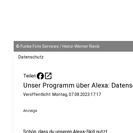
©
Funke Foto Services / Heinz-Werner Rieck
Datenschutz
open_in_new
Teilen:
Unser Programm über Alexa: Datensc
Veröffentlicht:
Montag, 07.08.2023 17:17
Anzeige
Schön, dass du unseren Alexa-Skill nutzt.