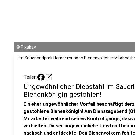
©
Pixabay
Im Sauerlandpark Hemer müssen Bienenvölker jetzt ohne ihre 
open_in_new
Teilen:
Ungewöhnlicher Diebstahl im Sauer
Bienenkönigin gestohlen!
Ein eher ungewöhnlicher Vorfall beschäftigt derz
gestohlene Bienenkönigin! Am Dienstagabend (0
Mitarbeiter während seines Kontrollgangs, dass s
verhielten. Dieser ungewöhnliche Umstand beunru
nachsah und entdeckte: Den Bienenvölkern fehlte 