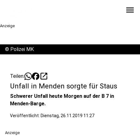
menu
Anzeige
©
Polizei MK
open_in_new
Teilen:
Unfall in Menden sorgte für Staus
Schwerer Unfall heute Morgen auf der B 7 in
Menden-Barge.
Veröffentlicht:
Dienstag, 26.11.2019 11:27
Anzeige