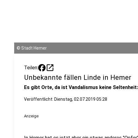
©
Stadt Hemer
open_in_new
Teilen:
Unbekannte fällen Linde in Hemer
Es gibt Orte, da ist Vandalismus keine Seltenheit:
Veröffentlicht:
Dienstag, 02.07.2019 05:28
Anzeige
In Hemer hat es jetzt aber ein etwas anderes "Opfer