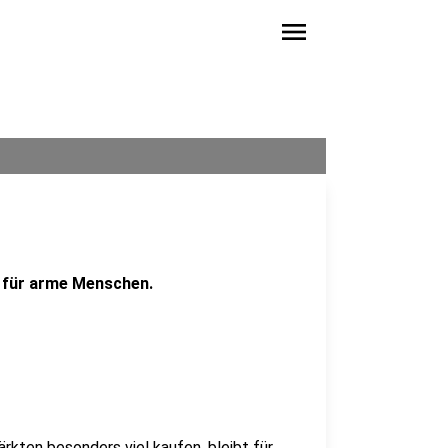
menu
n für arme Menschen.
rkten besonders viel kaufen, bleibt für