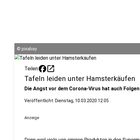
©
pixabay
open_in_new
Teilen:
Tafeln leiden unter Hamsterkäufen
Die Angst vor dem Corona-Virus hat auch Folge
Veröffentlicht:
Dienstag, 10.03.2020 12:05
Anzeige
Denn weil viele von einigen Produkten in den Supermä