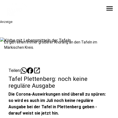
menu
Anzeige
Es gibt einen immer größerer Andrang an den Tafeln im
Märkischen Kreis.
open_in_new
Teilen:
Tafel Plettenberg: noch keine
reguläre Ausgabe
Die Corona-Auswirkungen sind überall zu spüren:
so wird es auch im Juli noch keine reguläre
Ausgabe bei der Tafel in Plettenberg geben -
darauf weist sie jetzt hin.