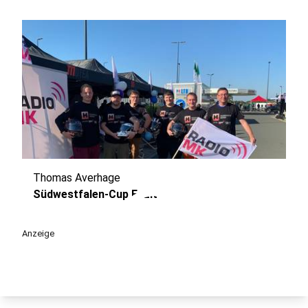
Thomas Averhage
play_circle
Südwestfalen-Cup Fazit
Anzeige