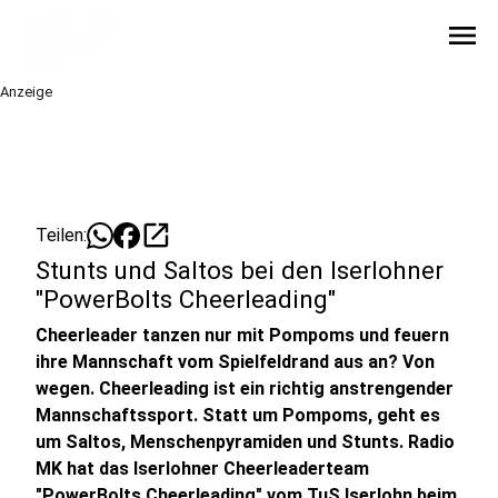
menu
Anzeige
open_in_new
Teilen:
Stunts und Saltos bei den Iserlohner
"PowerBolts Cheerleading"
Cheerleader tanzen nur mit Pompoms und feuern
ihre Mannschaft vom Spielfeldrand aus an? Von
wegen. Cheerleading ist ein richtig anstrengender
Mannschaftssport. Statt um Pompoms, geht es
um Saltos, Menschenpyramiden und Stunts. Radio
MK hat das Iserlohner Cheerleaderteam
"PowerBolts Cheerleading" vom TuS Iserlohn beim