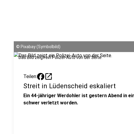
©
Pixabay (Symbolbild)
Das Bild zeigt ein Polizei-Auto von der Seite.
open_in_new
Teilen:
Streit in Lüdenscheid eskaliert
Ein 44-jähriger Werdohler ist gestern Abend in 
schwer verletzt worden.