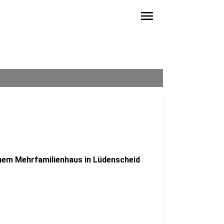
menu
einem Mehrfamilienhaus in Lüdenscheid