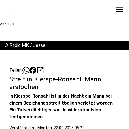
menu
Anzeige
©
Radio MK / Jesse
open_in_new
Teilen:
Streit in Kierspe-Rönsahl: Mann
erstochen
In Kierspe-Rönsahl ist in der Nacht ein Mann bei
einem Beziehungsstreit tödlich verletzt worden.
Ein Tatverdächtiger wurde widerstandslos
festgenommen.
Veröffentlicht:
Montag, 22.09.2025 05:29