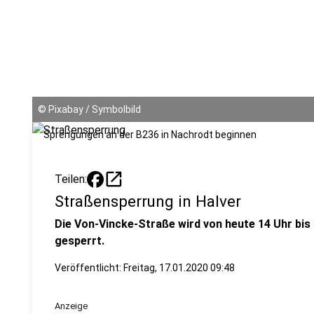
©
Pixabay / Symbolbild
Sprengungen an der B236 in Nachrodt beginnen
open_in_new
Teilen:
Straßensperrung in Halver
Die Von-Vincke-Straße wird von heute 14 Uhr bi
gesperrt.
Veröffentlicht:
Freitag, 17.01.2020 09:48
Anzeige