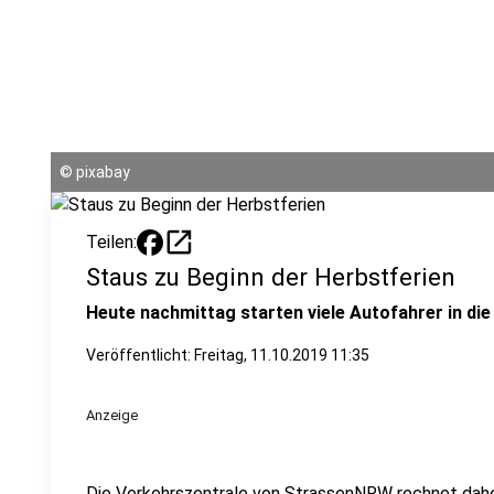
©
pixabay
open_in_new
Teilen:
Staus zu Beginn der Herbstferien
Heute nachmittag starten viele Autofahrer in die
Veröffentlicht:
Freitag, 11.10.2019 11:35
Anzeige
Die Verkehrszentrale von StrassenNRW rechnet dah