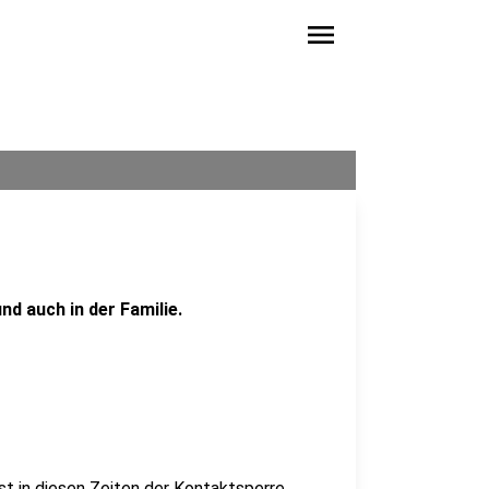
menu
nd auch in der Familie.
st in diesen Zeiten der Kontaktsperre