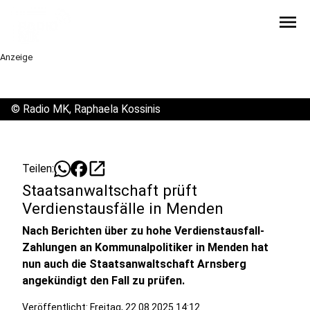
menu
Anzeige
©
Radio MK, Raphaela Kossinis
open_in_new
Teilen:
Staatsanwaltschaft prüft
Verdienstausfälle in Menden
Nach Berichten über zu hohe Verdienstausfall-
Zahlungen an Kommunalpolitiker in Menden hat
nun auch die Staatsanwaltschaft Arnsberg
angekündigt den Fall zu prüfen.
Veröffentlicht: Freitag, 22.08.2025 14:12