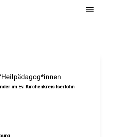
menu
n/Heilpädagog*innen
der im Ev. Kirchenkreis Iserlohn
burg