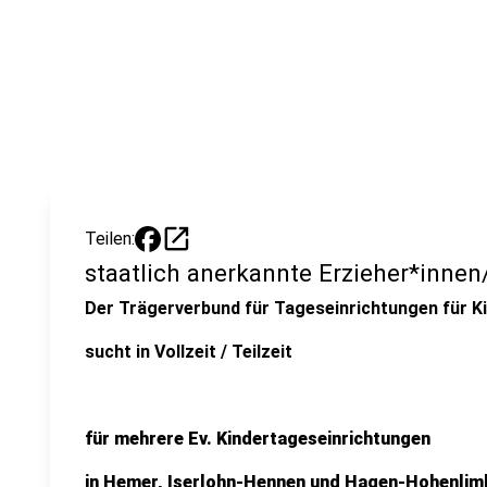
open_in_new
Teilen:
staatlich anerkannte Erzieher*inne
Der Trägerverbund für Tageseinrichtungen für Kin
sucht in Vollzeit / Teilzeit
für mehrere Ev. Kindertageseinrichtungen
in Hemer, Iserlohn-Hennen und Hagen-Hohenlim