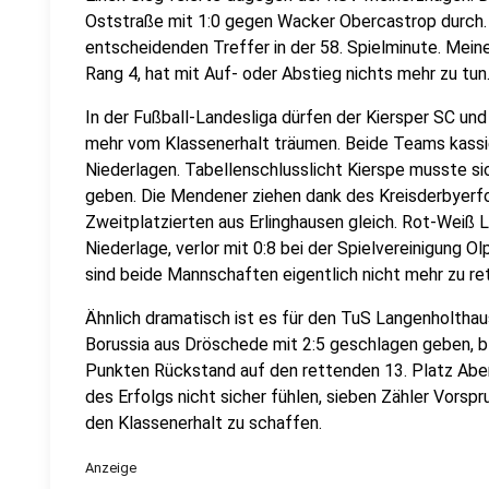
Oststraße mit 1:0 gegen Wacker Obercastrop durch. 
entscheidenden Treffer in der 58. Spielminute. Meine
Rang 4, hat mit Auf- oder Abstieg nichts mehr zu tun
In der Fußball-Landesliga dürfen der Kiersper SC un
mehr vom Klassenerhalt träumen. Beide Teams kassi
Niederlagen. Tabellenschlusslicht Kierspe musste 
geben. Die Mendener ziehen dank des Kreisderbyerf
Zweitplatzierten aus Erlinghausen gleich. Rot-Weiß 
Niederlage, verlor mit 0:8 bei der Spielvereinigung 
sind beide Mannschaften eigentlich nicht mehr zu re
Ähnlich dramatisch ist es für den TuS Langenholthau
Borussia aus Dröschede mit 2:5 geschlagen geben, ble
Punkten Rückstand auf den rettenden 13. Platz Aber
des Erfolgs nicht sicher fühlen, sieben Zähler Vorspr
den Klassenerhalt zu schaffen.
Anzeige