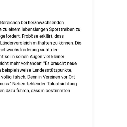
n Bereichen bei heranwachsenden
 zu einem lebenslangen Sporttreiben zu
r gefördert.
Froböse
erklärt, dass
Ländervergleich mithalten zu können. Die
Nachwuchsförderung sieht der
 sei in seinen Augen viel kleiner
nicht mehr vorhanden: "Es braucht neue
ch beispielsweise
Landesstützpunkte
,
öllig falsch. Denn in Vereinen vor Ort
 muss." Neben fehlender Talentsichtung
n dazu führen, dass in bestimmten