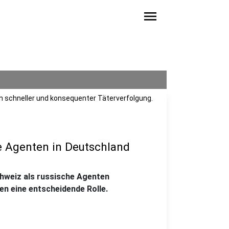
menu
on schneller und konsequenter Täterverfolgung.
e Agenten in Deutschland
chweiz als russische Agenten
n eine entscheidende Rolle.