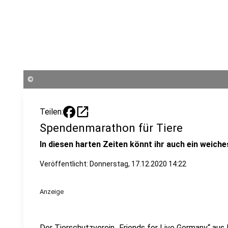
©
open_in_new
Teilen:
Spendenmarathon für Tiere
In diesen harten Zeiten könnt ihr auch ein weiche
Veröffentlicht:
Donnerstag, 17.12.2020 14:22
Anzeige
Der Tierschutzverein „Friends for Live Germany“ au