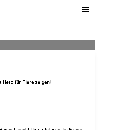
menu
s Herz für Tiere zeigen!
s Hemer braucht Unterstützung. In diesem