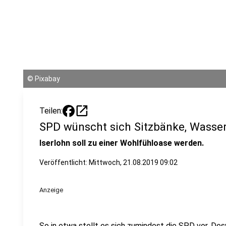
©
Pixabay
open_in_new
Teilen:
SPD wünscht sich Sitzbänke, Wass
Iserlohn soll zu einer Wohlfühloase werden.
Veröffentlicht:
Mittwoch, 21.08.2019 09:02
Anzeige
So in etwa stellt es sich zumindest die SPD vor. Des