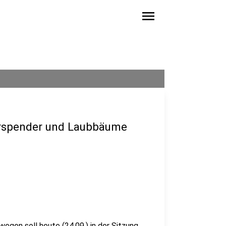
menu
erspender und Laubbäume
wegen soll heute (24.09.) in der Sitzung