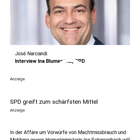
José Narciandi
play_circle
Interview Ina Blumenthal, SPD
Anzeige
SPD greift zum schärfsten Mittel
Anzeige
In der Affäre um Vorwürfe von Machtmissbrauch und
Mobbing gegen Heimatministerin Ina Scharrenbach will